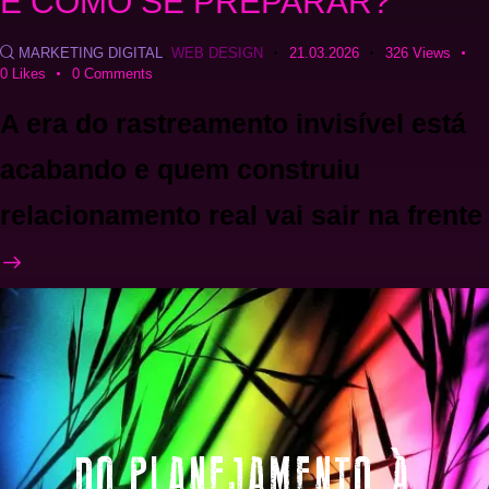
E COMO SE PREPARAR?
MARKETING DIGITAL
,
WEB DESIGN
21.03.2026
326
Views
0
Likes
0
Comments
A era do rastreamento invisível está
acabando e quem construiu
relacionamento real vai sair na frente
DO PLANEJAMENTO À