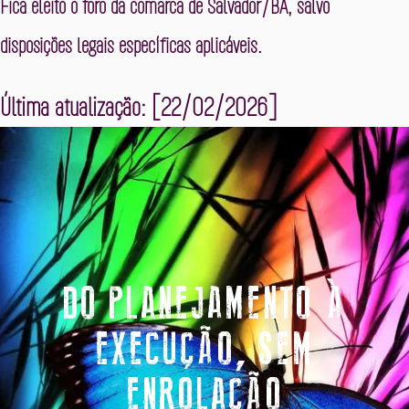
Fica eleito o foro da comarca de
Salvador/BA
, salvo
disposições legais específicas aplicáveis.
Última atualização:
[22/02/2026]
DO PLANEJAMENTO À
EXECUÇÃO, SEM
ENROLAÇÃO