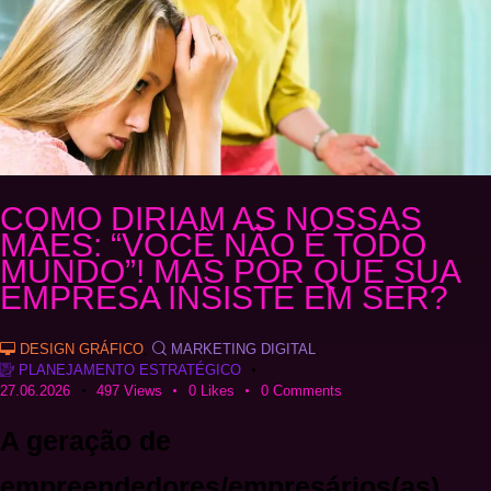
COMO DIRIAM AS NOSSAS
MÃES: “VOCÊ NÃO É TODO
MUNDO”! MAS POR QUE SUA
EMPRESA INSISTE EM SER?
DESIGN GRÁFICO
,
MARKETING DIGITAL
,
PLANEJAMENTO ESTRATÉGICO
27.06.2026
497
Views
0
Likes
0
Comments
A geração de
empreendedores/empresários(as)