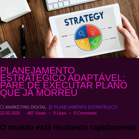
PLANEJAMENTO
ESTRATÉGICO ADAPTÁVEL:
PARE DE EXECUTAR PLANO
QUE JÁ MORREU
MARKETING DIGITAL
,
PLANEJAMENTO ESTRATÉGICO
22.03.2026
487
Views
0
Likes
0
Comments
O mundo está mudando rapidamente