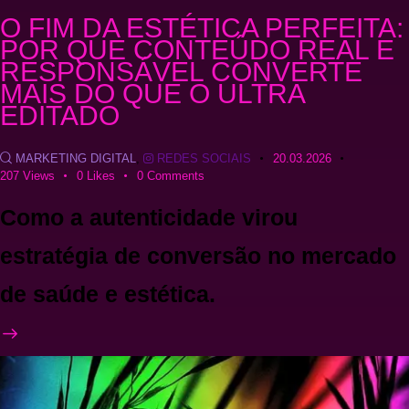
O FIM DA ESTÉTICA PERFEITA:
POR QUE CONTEÚDO REAL E
RESPONSÁVEL CONVERTE
MAIS DO QUE O ULTRA
EDITADO
MARKETING DIGITAL
,
REDES SOCIAIS
20.03.2026
207
Views
0
Likes
0
Comments
Como a autenticidade virou
estratégia de conversão no mercado
de saúde e estética.