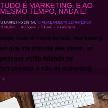
TUDO É MARKETING. E AO
MESMO TEMPO, NADA É!
MARKETING DIGITAL
,
PLANEJAMENTO ESTRATÉGICO
11.06.2026
412
Views
0
Likes
0
Comments
Hoje, tudo é considerado marketing,
só que, na maioria das vezes, as
pessoas estão falando de
ferramentas e não de marketing.