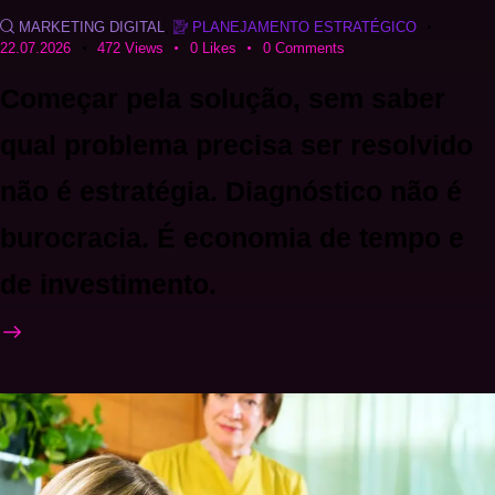
MARKETING DIGITAL
,
PLANEJAMENTO ESTRATÉGICO
22.07.2026
472
Views
0
Likes
0
Comments
Começar pela solução, sem saber
qual problema precisa ser resolvido
não é estratégia. Diagnóstico não é
burocracia. É economia de tempo e
de investimento.